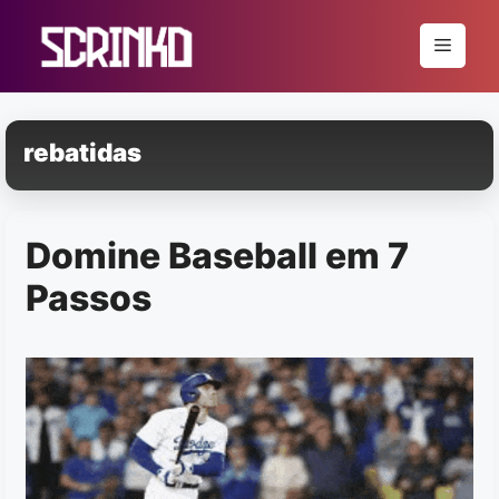
Pular
para
Menu
o
conteúdo
rebatidas
Domine Baseball em 7
Passos