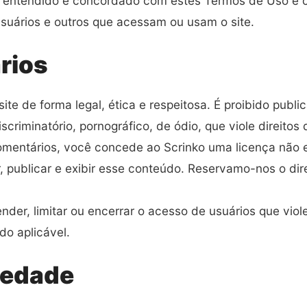
ido, entendido e concordado com estes Termos de Uso e 
usuários e outros que acessam ou usam o site.
rios
ite de forma legal, ética e respeitosa. É proibido publi
discriminatório, pornográfico, de ódio, que viole direit
mentários, você concede ao Scrinko uma licença não excl
ar, publicar e exibir esse conteúdo. Reservamo-nos o di
nder, limitar ou encerrar o acesso de usuários que v
do aplicável.
riedade