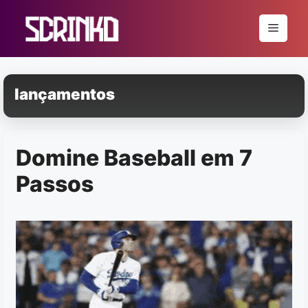
Pular
para
Menu
o
conteúdo
lançamentos
Domine Baseball em 7
Passos