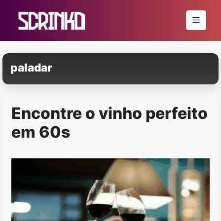
Pular
para
Menu
o
conteúdo
paladar
Encontre o vinho perfeito
em 60s