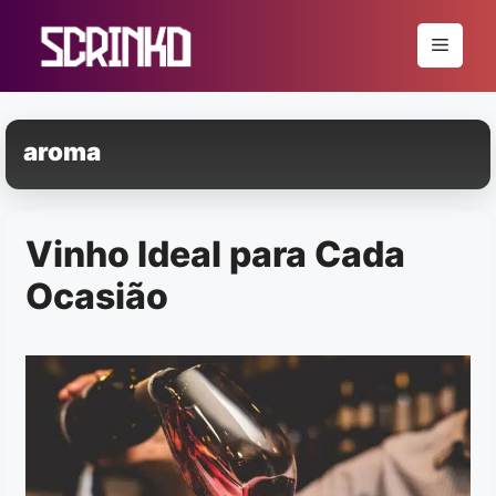
Pular
para
Menu
o
conteúdo
aroma
Vinho Ideal para Cada
Ocasião