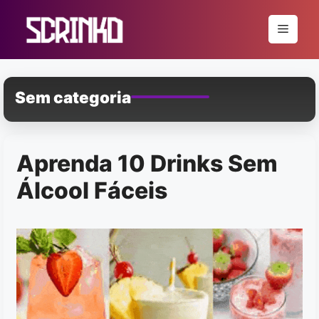
Pular
para
Menu
o
conteúdo
Sem categoria
Aprenda 10 Drinks Sem
Álcool Fáceis