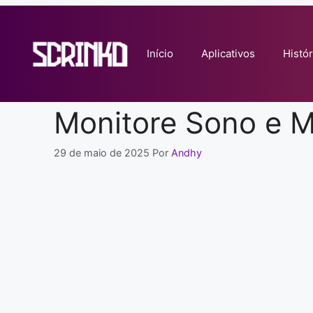
Pular
para
o
Início
Aplicativos
Histór
conteúdo
Monitore Sono e M
29 de maio de 2025
Por
Andhy