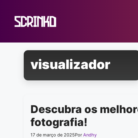
Pular
para
o
conteúdo
visualizador
Descubra os melhor
fotografia!
17 de março de 2025
Por
Andhy