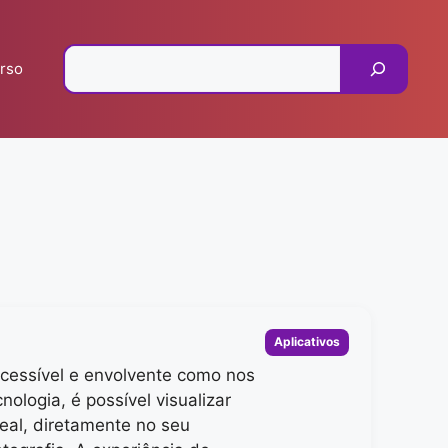
Pesquisar
rso
Categorias
Aplicativos
acessível e envolvente como nos
ologia, é possível visualizar
al, diretamente no seu