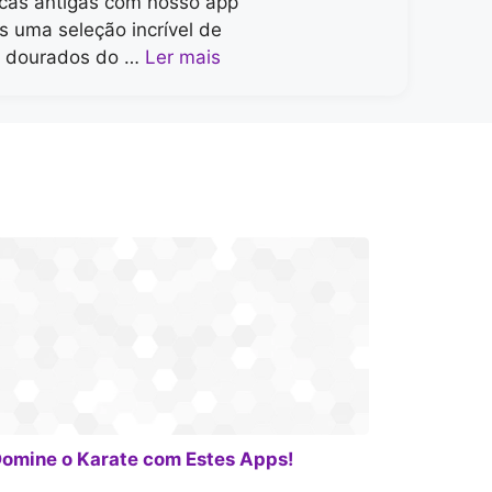
icas antigas com nosso app
s uma seleção incrível de
s dourados do …
Ler mais
omine o Karate com Estes Apps!