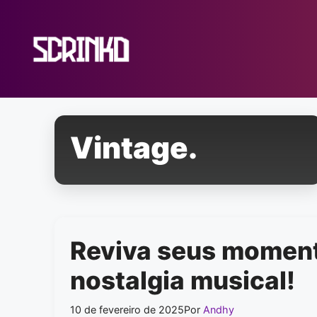
Pular
para
o
conteúdo
Vintage.
Reviva seus momen
nostalgia musical!
10 de fevereiro de 2025
Por
Andhy