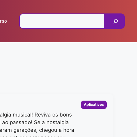
Pesquisar
rso
Categorias
Aplicativos
lgia musical! Reviva os bons
ao passado! Se a nostalgia
rcaram gerações, chegou a hora