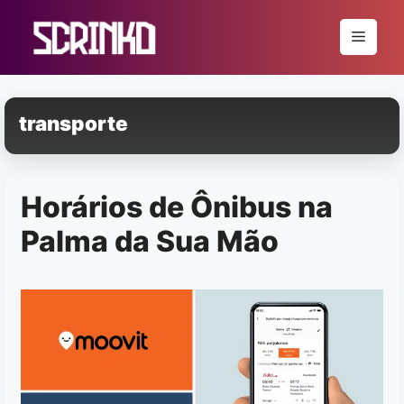
Pular
para
Menu
o
conteúdo
transporte
Horários de Ônibus na
Palma da Sua Mão