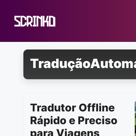
Pular
para
o
conteúdo
TraduçãoAutomá
Tradutor Offline
Rápido e Preciso
para Viagens