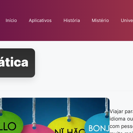
Início
Aplicativos
História
Mistério
Unive
tica
Viajar pa
idioma o
com pesso