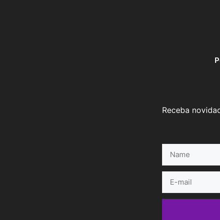
P
Receba novidad
Name
E-
mail