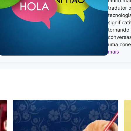
muito mai
tradutor 
tecnologi
significa
tornando 
conversas
uma cone
mais