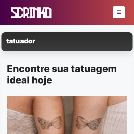
Pular
para
Menu
o
conteúdo
tatuador
Encontre sua tatuagem
ideal hoje