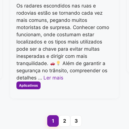
Os radares escondidos nas ruas e
rodovias estão se tornando cada vez
mais comuns, pegando muitos
motoristas de surpresa. Conhecer como
funcionam, onde costumam estar
localizados e os tipos mais utilizados
pode ser a chave para evitar multas
inesperadas e dirigir com mais
tranquilidade.
Além de garantir a
segurança no trânsito, compreender os
detalhes …
Ler mais
Categorias
Aplicativos
1
2
3
Page
Page
Page