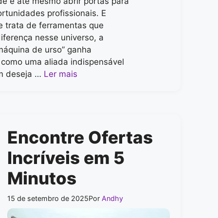
ade e até mesmo abrir portas para
rtunidades profissionais. E
 trata de ferramentas que
iferença nesse universo, a
máquina de urso” ganha
como uma aliada indispensável
m deseja …
Ler mais
Encontre Ofertas
Incríveis em 5
Minutos
15 de setembro de 2025
Por
Andhy