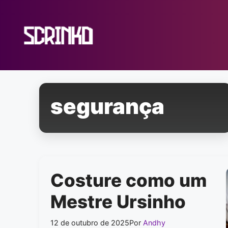
Pular
para
o
conteúdo
segurança
Costure como um
Mestre Ursinho
12 de outubro de 2025
Por
Andhy