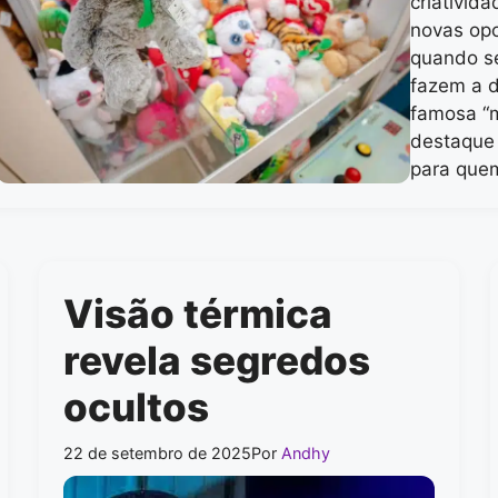
criativid
novas opo
quando se
fazem a d
famosa “
destaque 
para que
Visão térmica
revela segredos
ocultos
22 de setembro de 2025
Por
Andhy