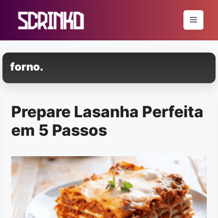
Pular
para
Menu
o
conteúdo
forno.
Prepare Lasanha Perfeita
em 5 Passos