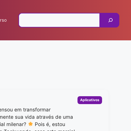
Pesquisar
rso
Categorias
Aplicativos
ensou em transformar
mente sua vida através de uma
ial milenar?
Pois é, estou