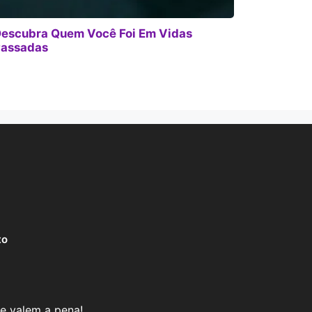
escubra Quem Você Foi Em Vidas
assadas
to
e valem a pena!