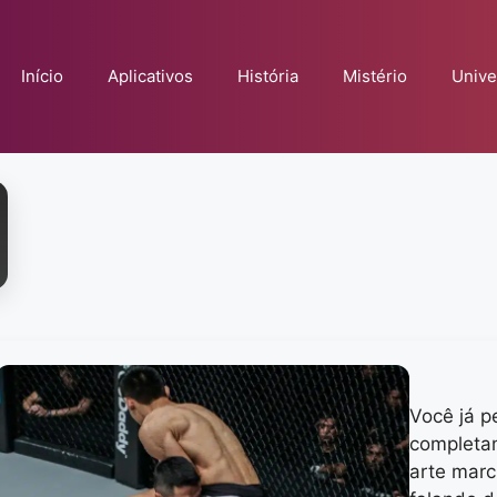
Início
Aplicativos
História
Mistério
Unive
Você já p
completa
arte marc