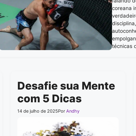
falando d
coreana i
verdadeir
disciplin
autoconhe
empolgan
técnicas
Desafie sua Mente
com 5 Dicas
14 de julho de 2025
Por
Andhy