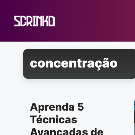
Pular
para
o
conteúdo
concentração
Aprenda 5
Técnicas
Avançadas de