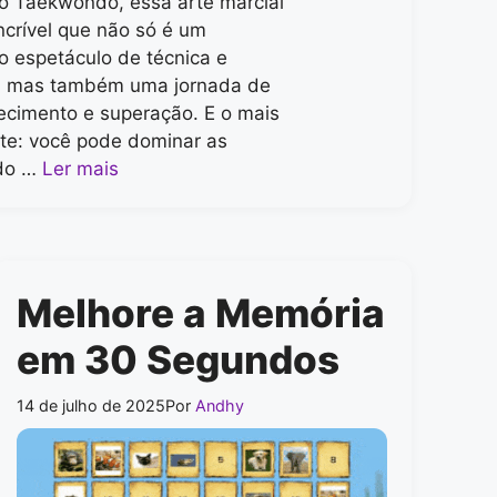
o Taekwondo, essa arte marcial
ncrível que não só é um
o espetáculo de técnica e
a, mas também uma jornada de
cimento e superação. E o mais
te: você pode dominar as
 do …
Ler mais
Melhore a Memória
em 30 Segundos
14 de julho de 2025
Por
Andhy