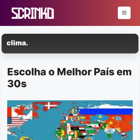
Pular
para
Menu
o
conteúdo
clima.
Escolha o Melhor País em
30s