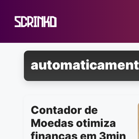
Pular
para
o
conteúdo
automaticamen
Contador de
Moedas otimiza
finanças em 3min