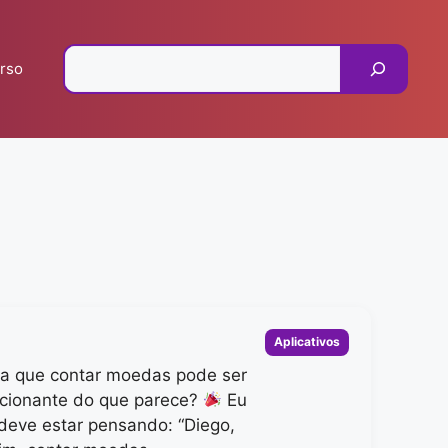
Pesquisar
rso
Categorias
Aplicativos
ia que contar moedas pode ser
cionante do que parece?
Eu
 deve estar pensando: “Diego,