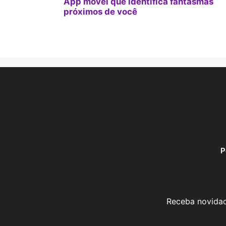
App móvel que identifica fantasmas
próximos de você
P
Receba novidad