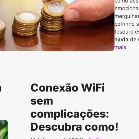
como ass
emocionan
mergulha
cofrinho 
tesouro e
ajuda de
mais
m
Conexão WiFi
sem
complicações:
Descubra como!