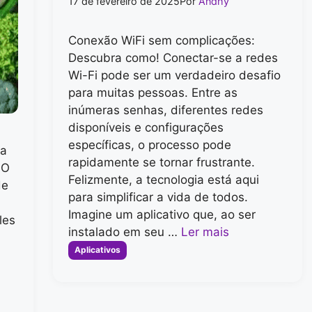
17 de fevereiro de 2025
Por
Andhy
Conexão WiFi sem complicações:
Descubra como! Conectar-se a redes
Wi-Fi pode ser um verdadeiro desafio
para muitas pessoas. Entre as
inúmeras senhas, diferentes redes
disponíveis e configurações
específicas, o processo pode
da
rapidamente se tornar frustrante.
O
Felizmente, a tecnologia está aqui
de
para simplificar a vida de todos.
Imagine um aplicativo que, ao ser
les
instalado em seu …
Ler mais
Categorias
Aplicativos