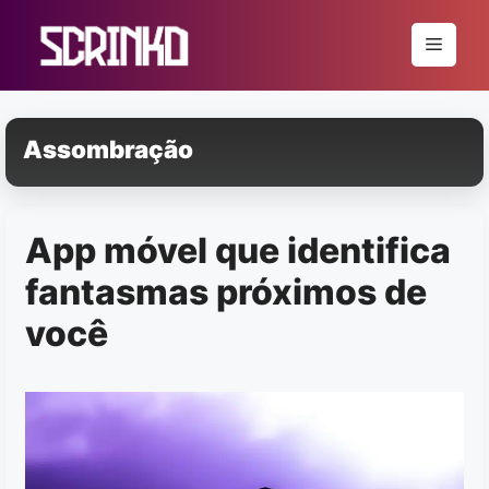
Pular
para
Menu
o
conteúdo
Assombração
App móvel que identifica
fantasmas próximos de
você