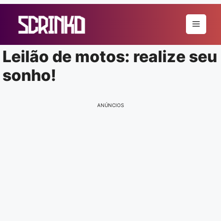
Pular
para
Menu
o
conteúdo
Leilão de motos: realize seu
sonho!
ANÚNCIOS