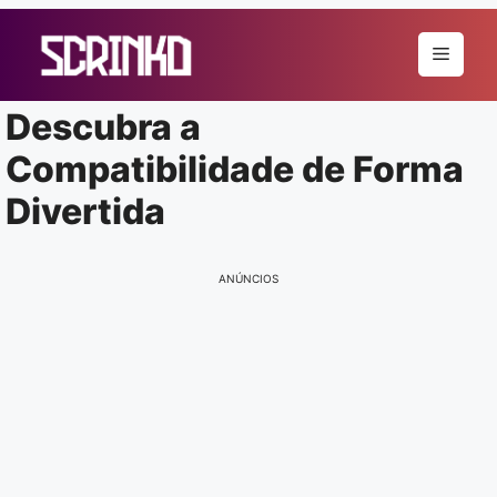
Pular
para
Menu
o
conteúdo
Descubra a
Compatibilidade de Forma
Divertida
ANÚNCIOS