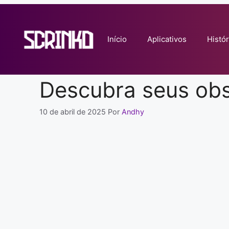
Pular
para
o
Início
Aplicativos
Histór
conteúdo
Descubra seus ob
10 de abril de 2025
Por
Andhy