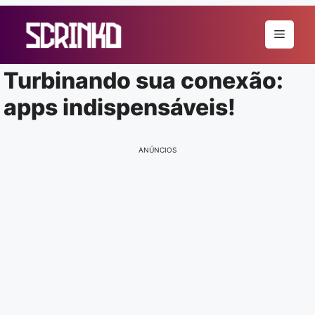
Pular
para
Menu
o
conteúdo
Turbinando sua conexão:
apps indispensáveis!
ANÚNCIOS