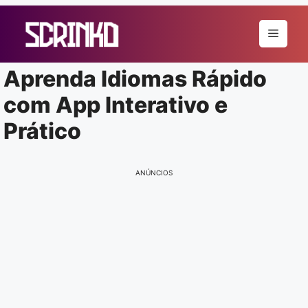
Pular
para
Menu
o
conteúdo
Aprenda Idiomas Rápido
com App Interativo e
Prático
ANÚNCIOS