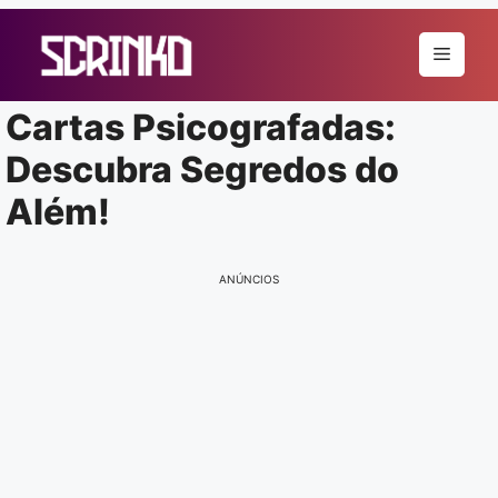
Pular
para
Menu
o
conteúdo
Cartas Psicografadas:
Descubra Segredos do
Além!
ANÚNCIOS