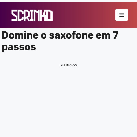
Pular
para
Menu
o
conteúdo
Domine o saxofone em 7
passos
ANÚNCIOS