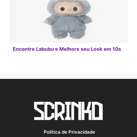
Encontre Labubu e Melhore seu Look em 10s
Política de Privacidade