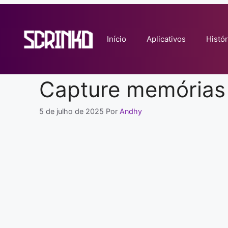
Pular
para
o
Início
Aplicativos
Histór
conteúdo
Capture memórias
5 de julho de 2025
Por
Andhy