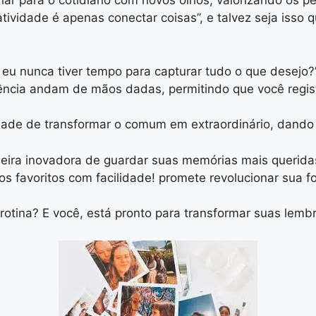
lhar para o cotidiano com novos olhos, valorizando os
iatividade é apenas conectar coisas”, e talvez seja iss
 eu nunca tiver tempo para capturar tudo o que desejo
ciência andam de mãos dadas, permitindo que você regi
dade de transformar o comum em extraordinário, dando 
eira inovadora de guardar suas memórias mais querida
 favoritos com facilidade! promete revolucionar sua 
rotina? E você, está pronto para transformar suas lem