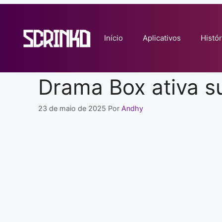
Pular
para
o
Início
Aplicativos
Histór
conteúdo
Drama Box ativa 
23 de maio de 2025
Por
Andhy