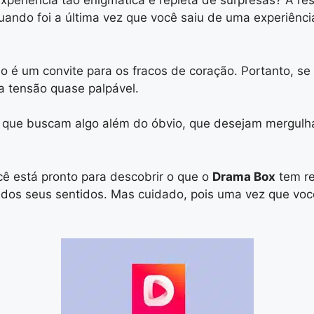
periência tão enigmática e repleta de surpresas? A re
 quando foi a última vez que você saiu de uma experiênc
ão é um convite para os fracos de coração. Portanto, se
a tensão quase palpável.
 que buscam algo além do óbvio, que desejam mergulh
cê está pronto para descobrir o que o
Drama Box
tem re
s seus sentidos. Mas cuidado, pois uma vez que você en