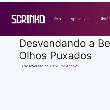
Pular
para
o
Início
Aplicativos
Histór
conteúdo
Desvendando a Bel
Olhos Puxados
18 de fevereiro de 2024
Por
Andhy